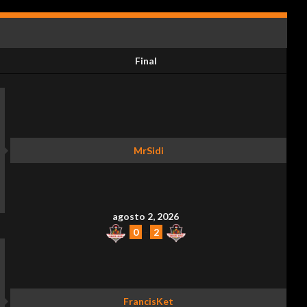
Final
MrSidi
agosto 2, 2026
0
-
2
FrancisKet