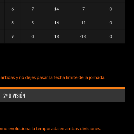
6
7
14
-7
0
8
5
16
-11
0
9
0
18
-18
0
idas y no dejes pasar la fecha límite de la jornada.
2ª DIVISIÓN
ómo evoluciona la temporada en ambas divisiones.