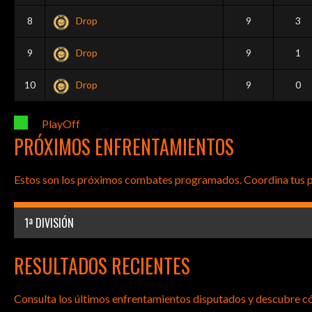
8
Drop
9
3
9
Drop
9
1
10
Drop
9
0
PlayOff
PRÓXIMOS ENFRENTAMIENTOS
Estos son los próximos combates programados. Coordina tus part
1ª DIVISIÓN
RESULTADOS RECIENTES
Consulta los últimos enfrentamientos disputados y descubre c