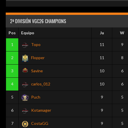
2ª DIVISIÓN VGC26 CHAMPIONS
Pos
Equipo
Ju
W
1
Topo
11
9
2
Flopper
11
8
3
Savine
10
6
4
carlos_012
10
6
5
Puch
9
5
6
Kotamager
9
5
7
CostaGG
9
5