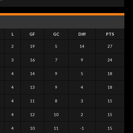
L
GF
GC
Diff
PTS
2
19
5
14
27
3
16
7
9
24
4
14
9
5
18
4
13
9
4
18
4
11
8
3
15
4
12
10
2
15
4
10
11
-1
15