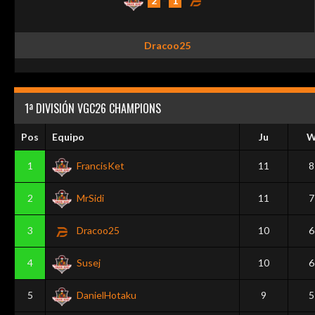
2
-
1
Dracoo25
1ª DIVISIÓN VGC26 CHAMPIONS
Pos
Equipo
Ju
1
FrancisKet
11
8
2
MrSidi
11
7
3
Dracoo25
10
6
4
Susej
10
6
5
DanielHotaku
9
5