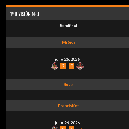
1ª DIVISIÓN M-B
Semifinal
MrSidi
julio 26, 2026
2
-
0
Susej
FrancisKet
julio 26, 2026