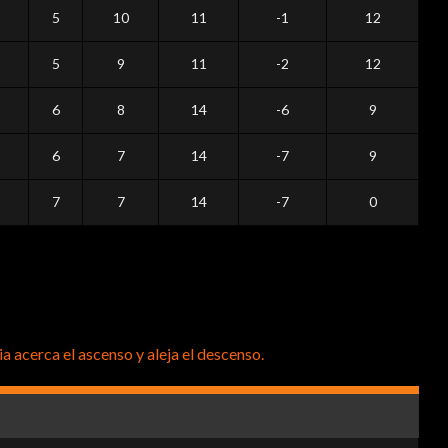
5
10
11
-1
12
5
9
11
-2
12
6
8
14
-6
9
6
7
14
-7
9
7
7
14
-7
0
ia acerca el ascenso y aleja el descenso.