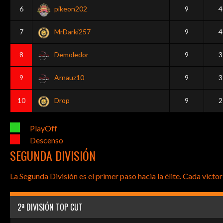
6
pikeon202
9
4
7
MrDarki257
9
4
8
Demoledor
9
3
9
Arnauz10
9
3
10
Drop
9
2
PlayOff
Descenso
SEGUNDA DIVISIÓN
La Segunda División es el primer paso hacia la élite. Cada victor
2ª DIVISIÓN TOP CUT