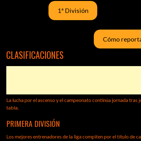
1ª División
Cómo reporta
CLASIFICACIONES
La lucha por el ascenso y el campeonato continúa jornada tra
tabla.
PRIMERA DIVISIÓN
Los mejores entrenadores de la liga compiten por el título de 