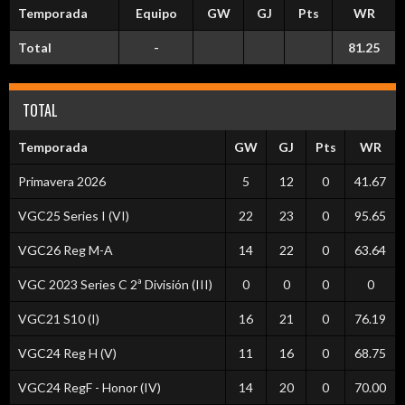
Temporada
Equipo
GW
GJ
Pts
WR
Total
-
81.25
TOTAL
Temporada
GW
GJ
Pts
WR
Primavera 2026
5
12
0
41.67
VGC25 Series I (VI)
22
23
0
95.65
VGC26 Reg M-A
14
22
0
63.64
VGC 2023 Series C 2ª División (III)
0
0
0
0
VGC21 S10 (I)
16
21
0
76.19
VGC24 Reg H (V)
11
16
0
68.75
VGC24 RegF - Honor (IV)
14
20
0
70.00