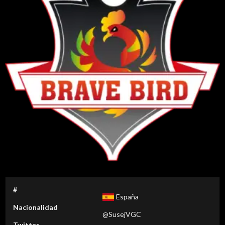
#
España
Nacionalidad
@SusejVGC
Twitter