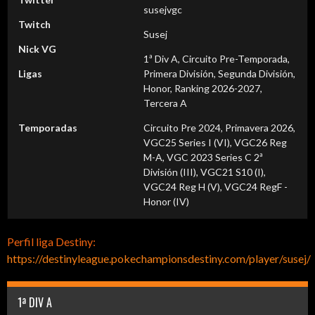
susejvgc
Twitch
Susej
Nick VG
1ª Div A, Circuito Pre-Temporada,
Ligas
Primera División, Segunda División,
Honor, Ranking 2026-2027,
Tercera A
Temporadas
Circuito Pre 2024, Primavera 2026,
VGC25 Series I (VI), VGC26 Reg
M-A, VGC 2023 Series C 2ª
División (III), VGC21 S10 (I),
VGC24 Reg H (V), VGC24 RegF -
Honor (IV)
Perfil liga Destiny:
https://destinyleague.pokechampionsdestiny.com/player/susej/
1ª DIV A