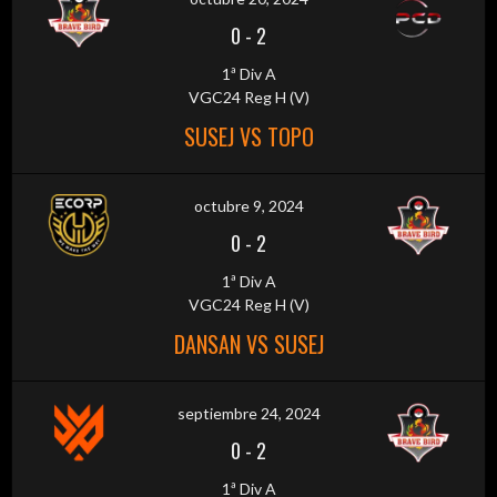
0
-
2
1ª Div A
VGC24 Reg H (V)
SUSEJ VS TOPO
octubre 9, 2024
0
-
2
1ª Div A
VGC24 Reg H (V)
DANSAN VS SUSEJ
septiembre 24, 2024
0
-
2
1ª Div A